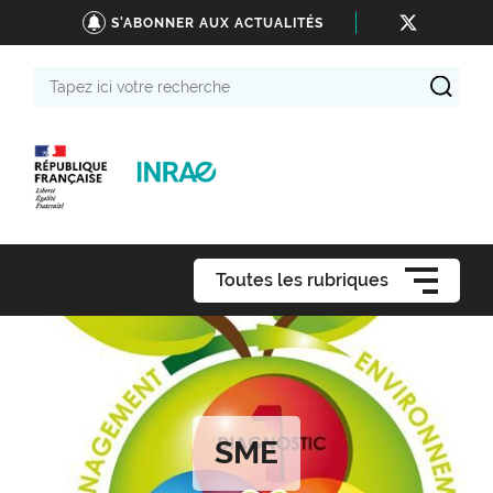
S'ABONNER AUX ACTUALITÉS
Tapez
ici
votre
recherche
Toutes les rubriques
SME