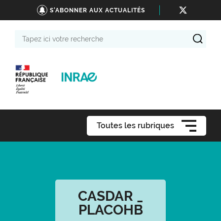
S'ABONNER AUX ACTUALITÉS
Tapez
ici
votre
recherche
Toutes les rubriques
CASDAR _
PLACOHB