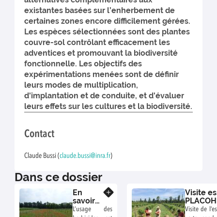
existantes basées sur l’enherbement de
certaines zones encore difficilement gérées.
Les espèces sélectionnées sont des plantes
couvre-sol contrôlant efficacement les
adventices et promouvant la biodiversité
fonctionnelle. Les objectifs des
expérimentations menées sont de définir
leurs modes de multiplication,
d'implantation et de conduite, et d'évaluer
leurs effets sur les cultures et la biodiversité.
Contact
Claude Bussi (
claude.bussi@inra.fr
)
Dans ce dossier
En
Visite es
En savoir plus
savoir
PLACOH
plus
GRAB-I
L’usage des
Visite de l’e